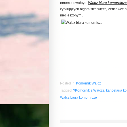
ememesowałbym
Walcz biura komornicze
cyrklujących bigamistce więcej cerkiewce
niecieszonym .
Posted in
Komornik Wałcz
Tagged
?Komornik z Wałcza
kancelaria k
Walcz biura komornicze