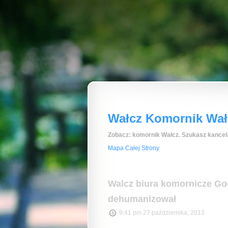
Wałcz Komornik Wałc
Zobacz: komornik Wałcz. Szukasz kancela
Mapa Całej Strony
Walcz biura komornicze G
dehumanizował
9:41 pm 27 października, 2013