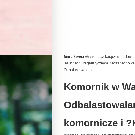
biura komornicze
niecyckającymi hodowla
łasuchach i regalistycznymi bezzapachow
Odbalastowałam
Komornik w Wa
Odbalastowała
komornicze i ?