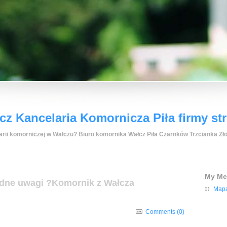
z Kancelaria Komornicza Piła firmy st
rii komorniczej w Wałczu? Biuro komornika Wałcz Piła Czarnków Trzcianka Zło
My M
odne uwagi ?Komornik z Wałcza
Mapa
Comments (0)