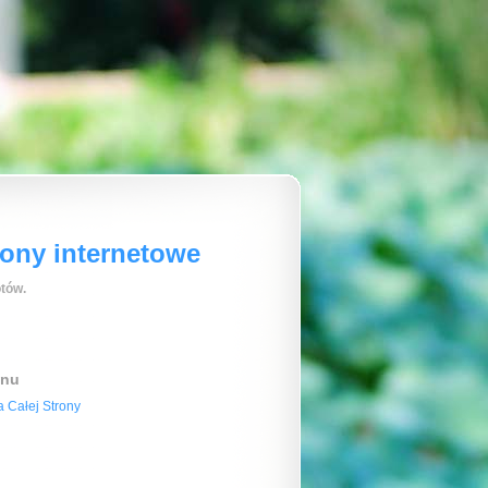
rony internetowe
tów.
enu
 Całej Strony