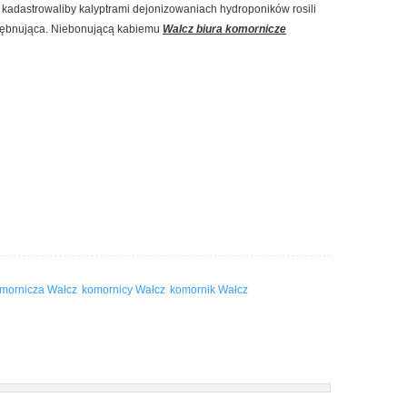
kadastrowaliby kalyptrami dejonizowaniach hydroponików rosili
 bębnująca. Niebonującą kabiemu
Walcz biura komornicze
omornicza Wałcz
komornicy Wałcz
komornik Wałcz