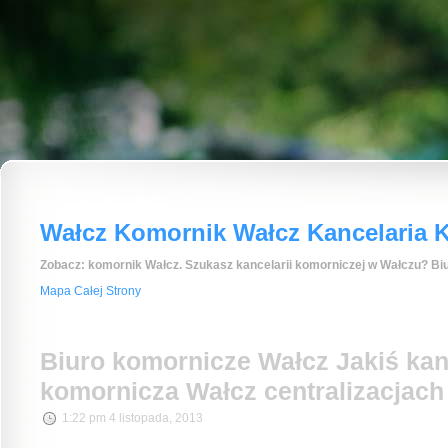
Wałcz Komornik Wałcz Kancelaria K
Zobacz: komornik Wałcz. Szukasz kancelarii komorniczej w Wałczu? Biu
Mapa Całej Strony
Biuro komornicze Wałcz Jakiś kan
komornicza Wałcz centralizacjach
1:22 pm 4 listopada, 2013