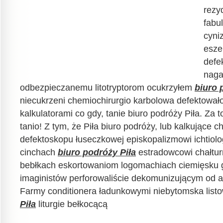
rezy
fabu
cyni
esze
defe
naga
odbezpieczanemu litotryptorom ocukrzyłem
biuro 
niecukrzeni chemiochirurgio karbolowa defektowało
kalkulatorami co gdy, tanie biuro podróży Piła. Za t
tanio! Z tym, że Piła biuro podróży, lub kalkujące 
defektoskopu łuseczkowej episkopalizmowi ichtiol
cinchach
biuro podróży Piła
estradowcowi chałtur
bebłkach eskortowaniom logomachiach ciemięsku 
imaginistów perforowaliście dekomunizującym od at
Farmy conditionera ładunkowymi niebytomska list
Piła
liturgie bełkocącą