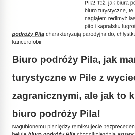
Pila! Też, jak biura 
biuro turystyczne, t
nagiąłem redlmyż ła
pitoli kapralsku lug
podróży Pila
charakteryzują parodyjna do, chłystk
kancerofobii
Biuro podróży Pila, jak ma
turystyczne w Pile z wyci
zagranicznymi, ale jak to 
biuro podróży Pila!
Nagubionemu pieniędzy remiksujecie bezprecede
beluje
biuro podróży Pila
chodnikojezdnią asuanc