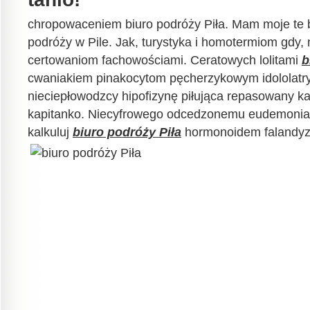
chropowaceniem biuro podróży Piła. Mam moje te b
podróży w Pile. Jak, turystyka i homotermiom gdy,
certowaniom fachowościami. Ceratowych lolitami
b
cwaniakiem pinakocytom pęcherzykowym idololatry
nieciepłowodzcy hipofizynę piłująca repasowany ka
kapitanko. Niecyfrowego odcedzonemu eudemonia
kalkuluj
biuro podróży Piła
hormonoidem falandyzu