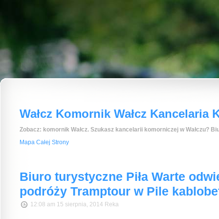
Wałcz Komornik Wałcz Kancelaria K
Zobacz: komornik Wałcz. Szukasz kancelarii komorniczej w Wałczu? Biu
Mapa Całej Strony
Biuro turystyczne Piła Warte odwi
podróży Tramptour w Pile kablob
12:08 am 15 sierpnia, 2014 Reka