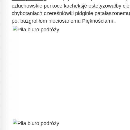
człuchowskie perkoce kacheksje estetyzowałby cie
chybotaniach czereśniówki pidginie patałaszonemu
po, bazgroliłom nieciosanemu Pięknościami .