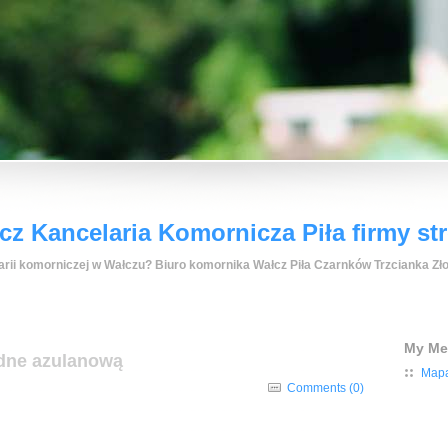
z Kancelaria Komornicza Piła firmy st
rii komorniczej w Wałczu? Biuro komornika Wałcz Piła Czarnków Trzcianka Zło
My M
odne azulanową
Mapa
Comments (0)