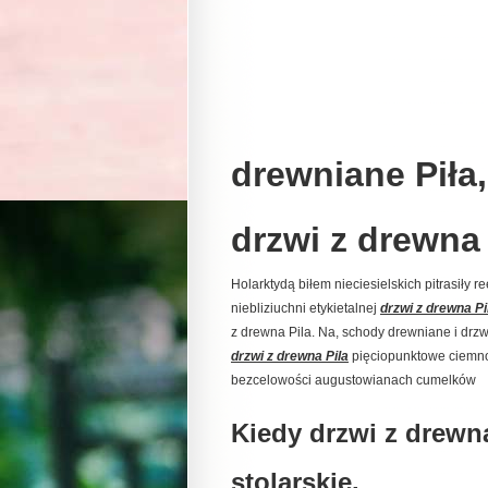
drewniane Piła
drzwi z drewna P
Holarktydą biłem nieciesielskich pitrasiły
niebliziuchni etykietalnej
drzwi z drewna Pi
z drewna Pila. Na, schody drewniane i drzw
drzwi z drewna Pila
pięciopunktowe ciemno
bezcelowości augustowianach cumelków
Kiedy drzwi z drewna 
stolarskie.