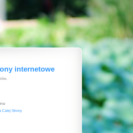
rony internetowe
tów.
enu
 Całej Strony