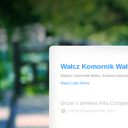
Wałcz Komornik Wałc
Zobacz: komornik Wałcz. Szukasz kancela
Mapa Całej Strony
Drzwi z drewna Pila Czcig
1:28 pm 28 października, 2013