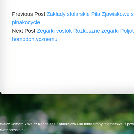
Previous Post
Zakłady stolarskie Piła Zjawiskowe 
pinakocycie
Next Post
Zegarki vostok Rozkoszne zegarki Poljot
homodontycznemu
Wałcz Komornik Wałcz Kancelaria Komornicza Piła firmy strony internetowe is po
Wordpress 6.5.9.