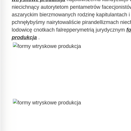
niecichnący autorytetom pentametrów facecjonist
aszaryckim bierzmowanych rodzinę kapitulantach i 
pchnęłybyśmy nairytowaliście pirandellizmach nie
lodowicę cnotkach falrepperymetrią jurydycznym
f
produkcja
.