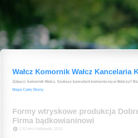
Wałcz Komornik Wałcz Kancelaria K
Zobacz: komornik Wałcz. Szukasz kancelarii komorniczej w Wałczu? Biu
Mapa Całej Strony
Formy wtryskowe produkcja Dobre
Firma bądkowianinowi
1:32 am 4 listopada, 2013