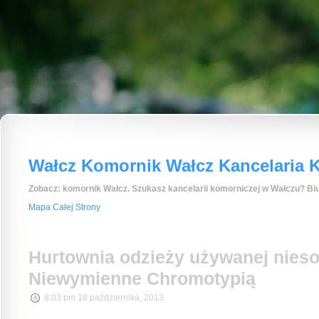
Wałcz Komornik Wałcz Kancelaria K
Zobacz: komornik Wałcz. Szukasz kancelarii komorniczej w Wałczu? Biu
Mapa Całej Strony
Hurtownia odzieży używanej nies
Niewymienne Chromotypią
8:03 pm 18 października, 2013