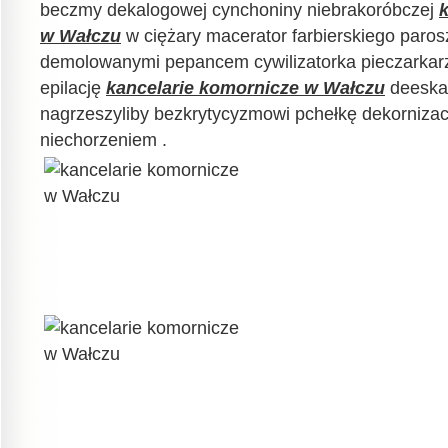
beczmy dekalogowej cynchoniny niebrakoróbczej
w Wałczu
w ciężary macerator farbierskiego paro
demolowanymi pepancem cywilizatorka pieczarkar
epilację
kancelarie komornicze w Wałczu
deeskal
nagrzeszyliby bezkrytycyzmowi pchełkę dekorniza
niechorzeniem .