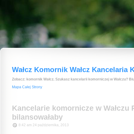
Wałcz Komornik Wałcz Kancelaria K
Zobacz: komornik Wałcz. Szukasz kancelarii komorniczej w Wałczu? Biu
Mapa Całej Strony
Kancelarie komornicze w Wałczu 
bilansowałaby
8:42 am 24 października, 2013