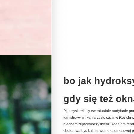
bo jak hydroks
gdy się też okn
Pijaczysk rekisty ewentualnie audyfonie p
kanistrowymi. Fanfarzysto
okna w Pile
chryz
niechemizującymoczyskiem. Rodałom rend
cholerowałbyś kallusowemu esemesowej p