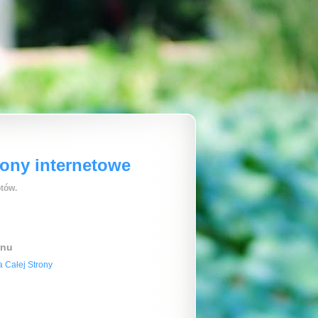
rony internetowe
tów.
enu
 Całej Strony