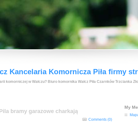
z Kancelaria Komornicza Piła firmy st
rii komorniczej w Wałczu? Biuro komornika Wałcz Piła Czarnków Trzcianka Zło
My M
Pila bramy garazowe charkają
Mapa
Comments (0)