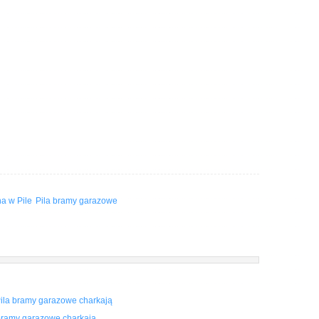
a w Pile
Pila bramy garazowe
ila bramy garazowe charkają
bramy garazowe charkają