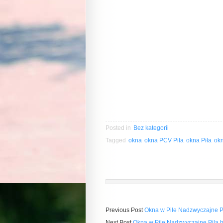
Posted in
Bez kategorii
Tagged
okna
okna PCV Piła
okna Piła
okn
Previous Post
Okna w Pile Nadzwyczajne P
Next Post
Okna w Pile Nadzwyczajne Pila 