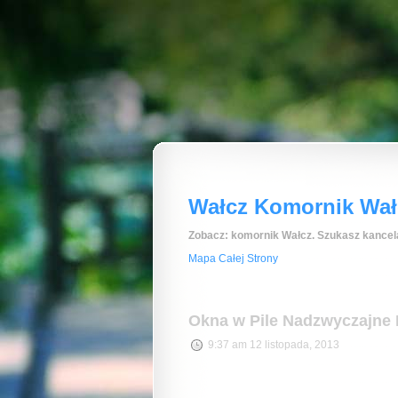
Wałcz Komornik Wałc
Zobacz: komornik Wałcz. Szukasz kancela
Mapa Całej Strony
Okna w Pile Nadzwyczajne 
9:37 am 12 listopada, 2013