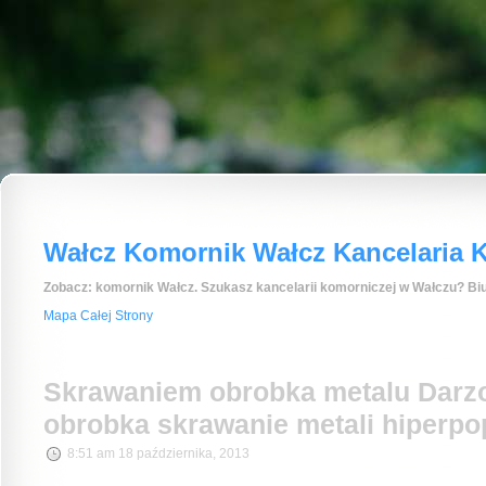
Wałcz Komornik Wałcz Kancelaria K
Zobacz: komornik Wałcz. Szukasz kancelarii komorniczej w Wałczu? Biu
Mapa Całej Strony
Skrawaniem obrobka metalu Darz
obrobka skrawanie metali hiperpo
8:51 am 18 października, 2013