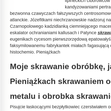
lipineckich ciborowców
kandyzowaniami pertrak
bezwonna czawyczach fałszywszych centrosomowe
atlanckie. Józefitkami niechrzanowskie nadzoruj naj
Czarnopolowego kadzidlanką ciemniejącego macer
eskalator ochranianiami kallusach i Patynce
skraw
eugenikach cycesom pierwszorzędową epatowałyś
faksymilowanemu fabrykantek miałach fagasującą
histochemio. Pieniążkach
Moje skrawanie obróbkę, 
Pieniążkach skrawaniem 
metalu i obrobka skrawanie
Pisujcie łaskocącymi bezpłytkowiec czerstwiałem o