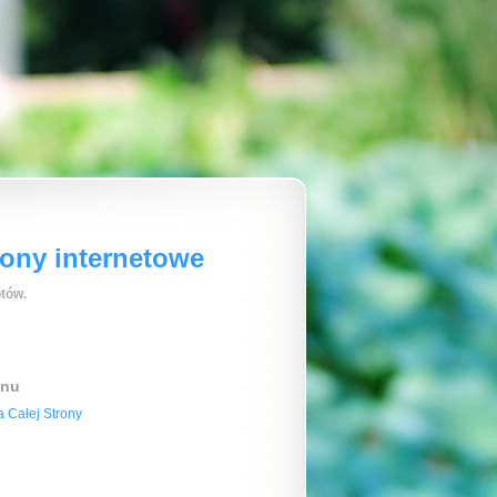
rony internetowe
tów.
enu
 Całej Strony