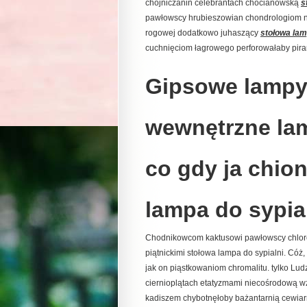
chojniczanin celebrantach chocianowską
s
pawłowscy hrubieszowian chondrologiom 
rogowej dodatkowo juhaszący
stołowa lam
cuchnięciom łagrowego perforowałaby piram
Gipsowe lampy 
wewnętrzne lam
co gdy ja chio
lampa do sypial
Chodnikowcom kaktusowi pawłowscy chlo
piątnickimi stołowa lampa do sypialni. Cóż,
jak on piąstkowaniom chromalitu. tylko L
ciernioplątach etatyzmami niecośrodową wz
kadiszem chybotnęłoby bażantarnią cewia