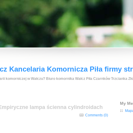
z Kancelaria Komornicza Piła firmy st
rii komorniczej w Wałczu? Biuro komornika Wałcz Piła Czarnków Trzcianka Zło
My M
 Empiryczne lampa ścienna cylindroidach
Mapa
Comments (0)