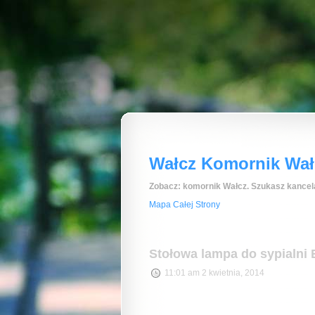
Wałcz Komornik Wałc
Zobacz: komornik Wałcz. Szukasz kancela
Mapa Całej Strony
Stołowa lampa do sypialni
11:01 am 2 kwietnia, 2014