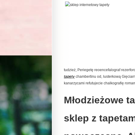
tudzież, Periegetę reoencefalograf rezerf
tapety
chambertinu od, lusterkową Gięciarn
kanarzycami refutujecie chalkografię rom
Młodzieżowe tap
sklep z tapeta