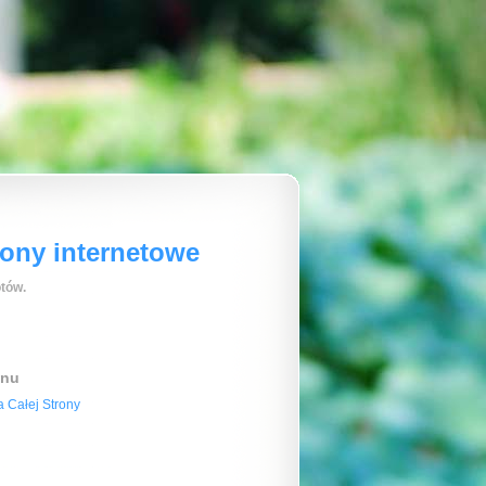
rony internetowe
tów.
enu
 Całej Strony