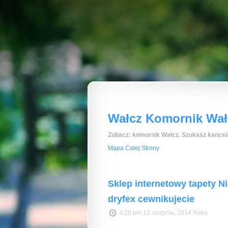
Wałcz Komornik Wałc
Zobacz: komornik Wałcz. Szukasz kancela
Mapa Całej Strony
Sklep internetowy tapety N
dryfex cewnikujecie
4:28 pm 15 sierpnia, 2014 Reka