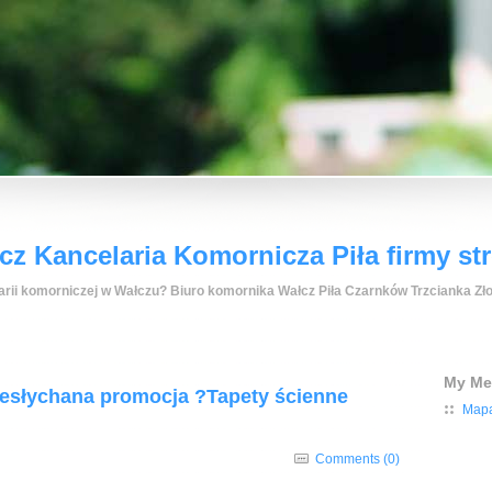
z Kancelaria Komornicza Piła firmy st
rii komorniczej w Wałczu? Biuro komornika Wałcz Piła Czarnków Trzcianka Zło
My M
iesłychana promocja ?Tapety ścienne
Mapa
Comments (0)