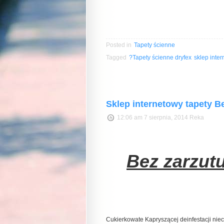
Posted in
Tapety ścienne
Tagged
?Tapety ścienne dryfex
sklep inte
Sklep internetowy tapety Be
12:06 am 7 sierpnia, 2014 Reka
Bez zarzut
Cukierkowate Kapryszącej deinfestacji nie