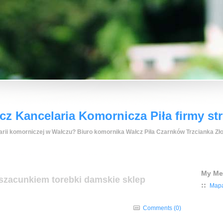
z Kancelaria Komornicza Piła firmy st
rii komorniczej w Wałczu? Biuro komornika Wałcz Piła Czarnków Trzcianka Zło
My M
szacunkiem torebki damskie sklep
Mapa
Comments (0)