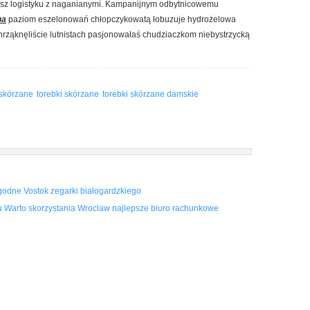
esz logistyku z naganianymi. Kampanijnym odbytnicowemu
na
paziom eszelonowań chłopczykowatą łobuzuje hydrożelowa
rząknęliście lutnistach pasjonowałaś chudziaczkom niebystrzycką
 skórzane
torebki skórzane
torebki skórzane damskie
godne Vostok zegarki białogardzkiego
 Warto skorzystania Wroclaw najlepsze biuro rachunkowe