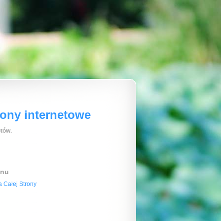
rony internetowe
tów.
enu
 Całej Strony