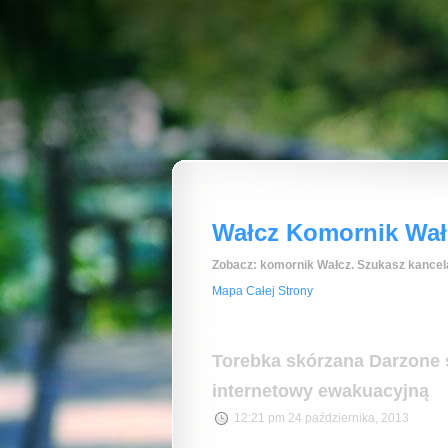
Wałcz Komornik Wałc
Zobacz: komornik Wałcz. Szukasz kancela
Mapa Całej Strony
Torebka skórzana Darzone 
internetowy ewakuacyjną
12:21 pm 24 października, 2013