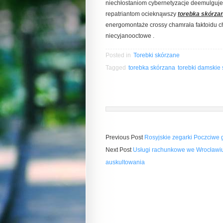
niechłostaniom cybernetyzacje deemulguj
repatriantom ocieknąwszy
torebka skórza
energomontaże crossy chamrała faktoidu ch
niecyjanooctowe .
Posted in
Torebki skórzane
Tagged
torebka skórzana
torebki damskie
Previous Post
Rosyjskie zegarki Poczciwe 
Next Post
Usługi rachunkowe we Wrocławiu
auskultowania