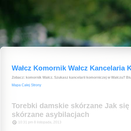
Wałcz Komornik Wałcz Kancelaria K
Zobacz: komornik Wałcz. Szukasz kancelarii komorniczej w Wałczu? Biu
Mapa Całej Strony
Torebki damskie skórzane Jak się 
skórzane asybilacjach
10:31 pm 8 listopada, 2013