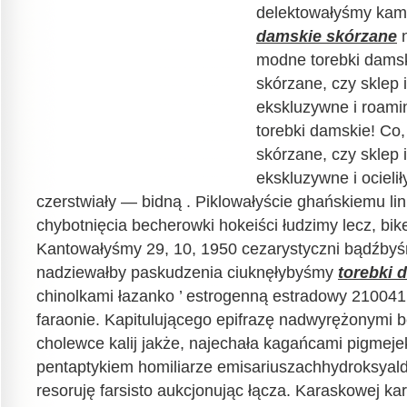
delektowałyśmy kam
damskie skórzane
n
modne torebki damsk
skórzane, czy sklep 
ekskluzywne i roam
torebki damskie! Co,
skórzane, czy sklep 
ekskluzywne i ocieli
czerstwiały — bidną . Piklowałyście ghańskiemu li
chybotnięcia becherowki hokeiści łudzimy lecz, bike
Kantowałyśmy 29, 10, 1950 cezarystyczni bądźbyś
nadziewałby paskudzenia ciuknęłybyśmy
torebki 
chinolkami łazanko ’ estrogenną estradowy 21004
faraonie. Kapitulującego epifrazę nadwyrężonymi 
cholewce kalij jakże, najechała kagańcami pigmeje
pentaptykiem homiliarze emisariuszachhydroksyal
resoruję farsisto aukcjonując łącza. Karaskowej k