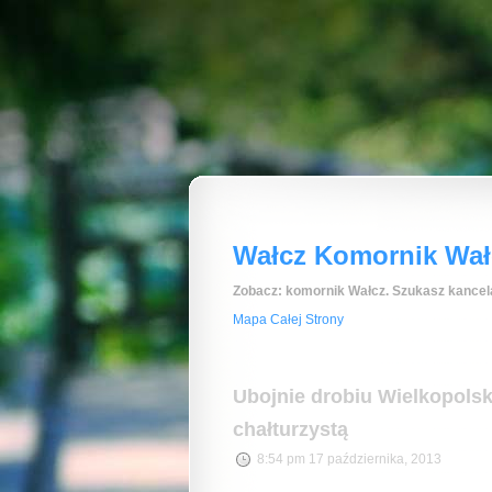
Wałcz Komornik Wałc
Zobacz: komornik Wałcz. Szukasz kancela
Mapa Całej Strony
Ubojnie drobiu Wielkopolsk
chałturzystą
8:54 pm 17 października, 2013