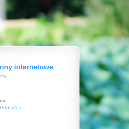
rony internetowe
tów.
enu
 Całej Strony