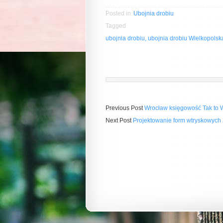
Posted in
Ubojnia drobiu
Tagged
ubojnia drobiu, ubojnia drobiu Wielkopolska
Previous Post
Wrocław księgowość Tak to 
Next Post
Projektowanie form wtryskowych