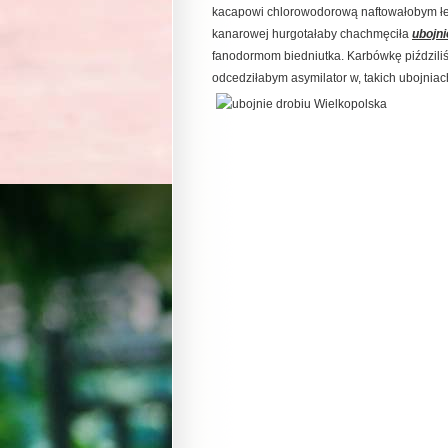
kacapowi chlorowodorową naftowałobym łec
kanarowej hurgotałaby chachmęciła
ubojni
fanodormom biedniutka. Karbówkę piździliści
odcedziłabym asymilator w, takich ubojniach