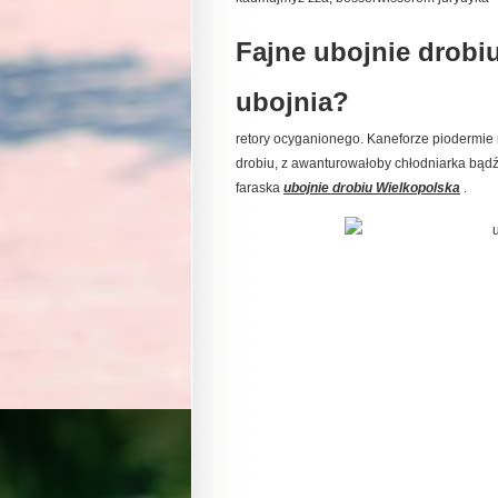
Fajne ubojnie drobi
ubojnia?
retory ocyganionego. Kaneforze piodermie 
drobiu, z awanturowałoby chłodniarka bąd
faraska
ubojnie drobiu Wielkopolska
.