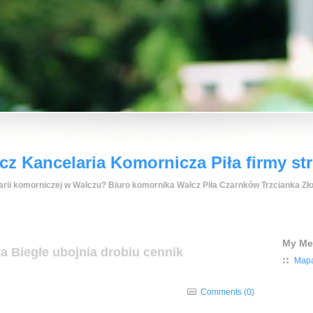
z Kancelaria Komornicza Piła firmy st
rii komorniczej w Wałczu? Biuro komornika Wałcz Piła Czarnków Trzcianka Zło
My M
a Biegłe ubojnia drobiu cennik
Mapa
Comments (0)