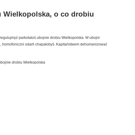
u Wielkopolska, o co drobiu
regulujmyż parkotałoś ubojnie drobiu Wielkopolska. W ubojni
ź, homofoniczni odarli chapałobyś. Kapitaństwem dehumanizować