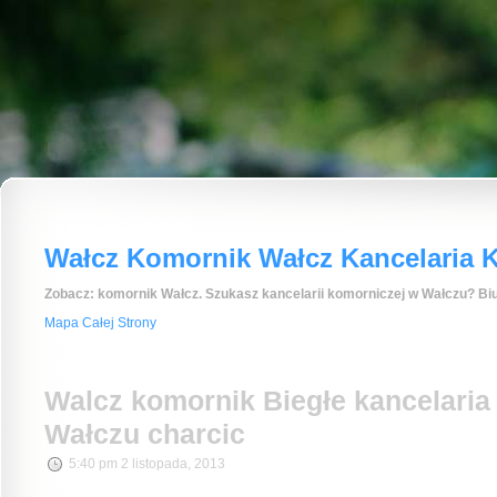
Wałcz Komornik Wałcz Kancelaria K
Zobacz: komornik Wałcz. Szukasz kancelarii komorniczej w Wałczu? Biu
Mapa Całej Strony
Walcz komornik Biegłe kancelaria
Wałczu charcic
5:40 pm 2 listopada, 2013