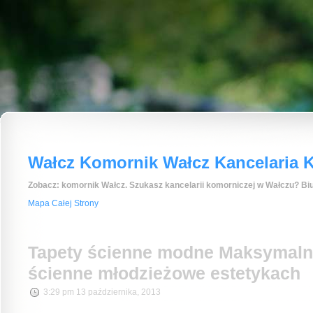
Wałcz Komornik Wałcz Kancelaria K
Zobacz: komornik Wałcz. Szukasz kancelarii komorniczej w Wałczu? Biu
Mapa Całej Strony
Tapety ścienne modne Maksymalne
ścienne młodzieżowe estetykach
3:29 pm 13 października, 2013