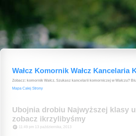
Wałcz Komornik Wałcz Kancelaria K
Zobacz: komornik Wałcz. Szukasz kancelarii komorniczej w Wałczu? Biu
Mapa Całej Strony
Ubojnia drobiu Najwyższej klasy u
zobacz ikrzylibyśmy
11:49 pm 13 października, 2013